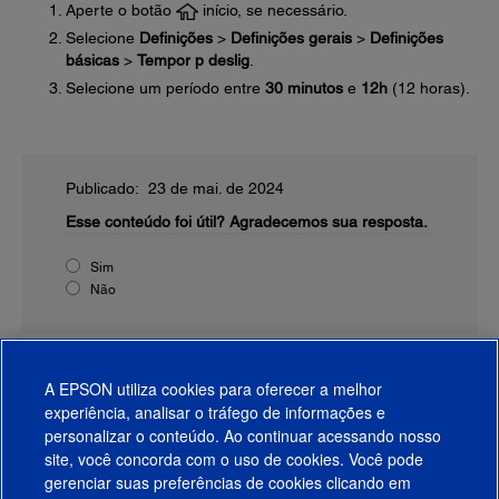
Aperte o botão
início, se necessário.
Selecione
Definições
>
Definições gerais
>
Definições
básicas
>
Tempor p deslig
.
Selecione um período entre
30 minutos
e
12h
(12 horas).
Publicado: 23 de mai. de 2024
Esse conteúdo foi útil?
Agradecemos sua resposta.
Sim
Não
A EPSON utiliza cookies para oferecer a melhor
experiência, analisar o tráfego de informações e
personalizar o conteúdo. Ao continuar acessando nosso
site, você concorda com o uso de cookies. Você pode
gerenciar suas preferências de cookies clicando em