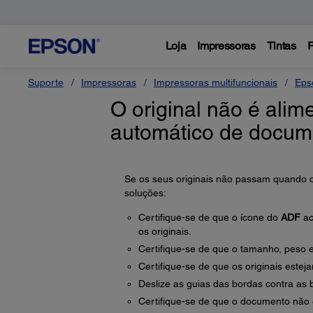
Loja
Impressoras
Tintas
P
Suporte
Impressoras
Impressoras multifuncionais
Eps
O original não é ali
automático de docume
Se os seus originais não passam quando 
soluções:
Certifique-se de que o ícone do
ADF
ac
os originais.
Certifique-se de que o tamanho, peso e
Certifique-se de que os originais este
Deslize as guias das bordas contra as b
Certifique-se de que o documento não 