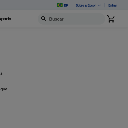
BR
Sobre a Epson
Entrar
porte
Buscar
as
loque