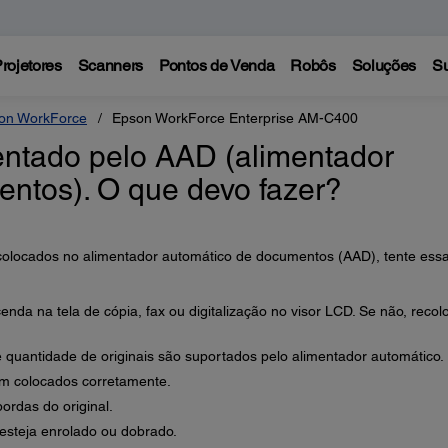
rojetores
Scanners
Pontos de Venda
Robôs
Soluções
Su
on WorkForce
Epson WorkForce Enterprise AM-C400
mentado pelo AAD (alimentador
ntos). O que devo fazer?
colocados no alimentador automático de documentos (AAD), tente ess
enda na tela de cópia, fax ou digitalização no visor LCD. Se não, reco
 quantidade de originais são suportados pelo alimentador automático.
jam colocados corretamente.
ordas do original.
esteja enrolado ou dobrado.