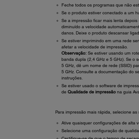
Feche todos os programas que não est
Se o produto estiver conectado a um h
Se a impressão ficar mais lenta depois
diminuído a velocidade automaticamen
danos. Deixe o produto descansar liga
Se estiver imprimindo em uma rede sem 
afetar a velocidade de impressão.
Observação:
Se estiver usando um rote
banda dupla (2,4 GHz e 5 GHz). Se o 
5 GHz, dê um nome de rede (SSID) pa
5 GHz. Consulte a documentação do seu
instruções.
Se estiver usado o software de impress
de
Qualidade de impressão
na guia Av
Para impressão mais rápida, selecione as 
Ative quaisquer configurações de alta 
Selecione uma configuração de qualida
Certifique-se de que o tempo de secag