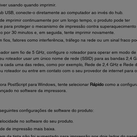
iver usando quando imprimir.
ub USB, conecte-o diretamente ao computador ao invés do hub.
 de imprimir continuamente por um longo tempo, o produto pode ter
te para proteger o mecanismo de impressão contra superaquecimento
do por 30 minutos e, em seguida, tente imprimir novamente.
fios, fatores como interferência, tráfego na rede ou um sinal fraco p
ador sem fio de 5 GHz, configure o roteador para operar em modo de
seu roteador usar um único nome de rede (SSID) para as bandas 2,4 
ra cada uma das redes, como por exemplo, Rede de 2,4 GHz e Rede 
 roteador ou entre em contato com o seu provedor de internet para o
ora PostScript para Windows, tente selecionar
Rápido
como a configur
ançado no software da impressora.
seguintes configurações de software do produto:
velocidade no software do seu produto.
de de impressão mais baixa.
em da tinta não foi aumentado para impressão nos dois lados do papel