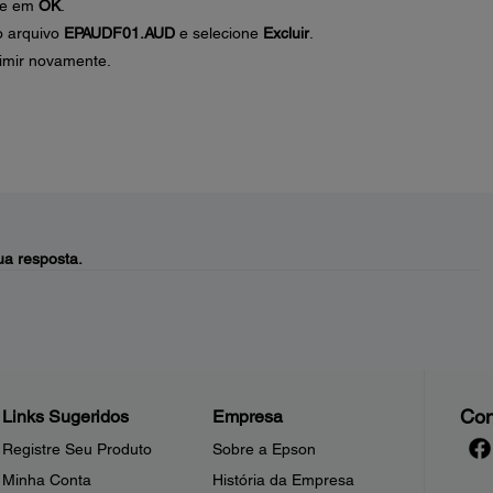
que em
OK
.
o arquivo
EPAUDF01.AUD
e selecione
Excluir
.
rimir novamente.
a resposta.
Con
Links Sugeridos
Empresa
Registre Seu Produto
Sobre a Epson
Minha Conta
História da Empresa