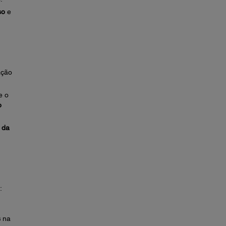
so
e
ação
e o
o
 da
:
s
na