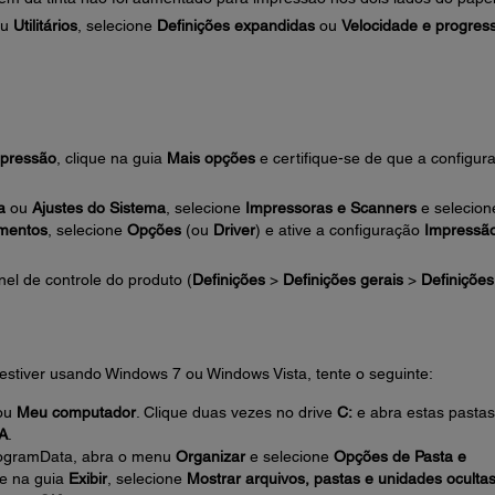
u
Utilitários
, selecione
Definições expandidas
ou
Velocidade e progres
mpressão
, clique na guia
Mais opções
e certifique-se de que a configur
a
ou
Ajustes do Sistema
, selecione
Impressoras e Scanners
e selecion
mentos
, selecione
Opções
(ou
Driver
) e ative a configuração
Impressã
nel de controle do produto (
Definições
>
Definições gerais
>
Definições
 estiver usando Windows 7 ou Windows Vista, tente o seguinte:
ou
Meu computador
. Clique duas vezes no drive
C:
e abra estas pastas
A
.
rogramData, abra o menu
Organizar
e selecione
Opções de Pasta e
ue na guia
Exibir
, selecione
Mostrar arquivos, pastas e unidades oculta