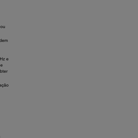
 ou
odem
GHz e
de
bter
ação
.