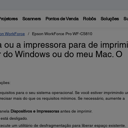
rojetores
Scanners
Pontos de Venda
Robôs
Soluções
Su
on WorkForce
Epson WorkForce Pro WF-C5810
a ou a impressora para de imprimi
ir do Windows ou do meu Mac. O
uções:
requisitos para o seu sistema operacional. Se você estiver imprimindo 
recisar mais do que os requisitos mínimos. Se necessário, aumente a
janela
Dispositivos e Impressoras
antes de imprimir.
está desligado.
ecute um utilitário de desfragmentação para liberar espaço existente.