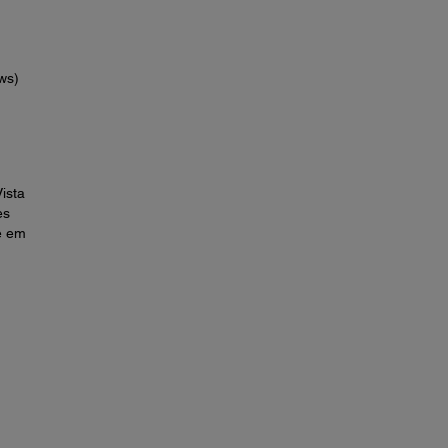
ws)
ista
es
e em