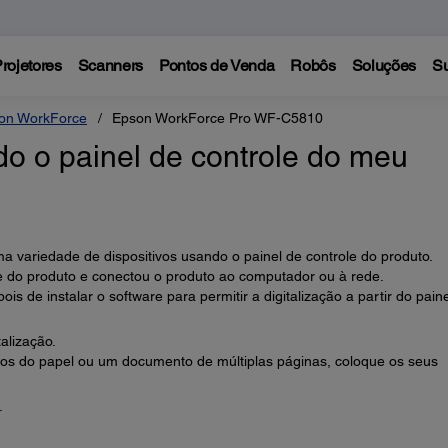
rojetores
Scanners
Pontos de Venda
Robôs
Soluções
Su
on WorkForce
Epson WorkForce Pro WF-C5810
do o painel de controle do meu
 variedade de dispositivos usando o painel de controle do produto.
re do produto e conectou o produto ao computador ou à rede.
s de instalar o software para permitir a digitalização a partir do pain
alização.
lados do papel ou um documento de múltiplas páginas, coloque os seus
.