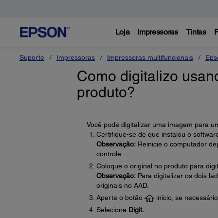
Loja
Impressoras
Tintas
P
Suporte
Impressoras
Impressoras multifuncionais
Eps
Como digitalizo usan
produto?
Você pode digitalizar uma imagem para uma
Certifique-se de que instalou o softwa
Observação:
Reinicie o computador depoi
controle.
Coloque o original no produto para digit
Observação:
Para digitalizar os dois 
originais no AAD.
Aperte o botão
início, se necessário
Selecione
Digit.
.