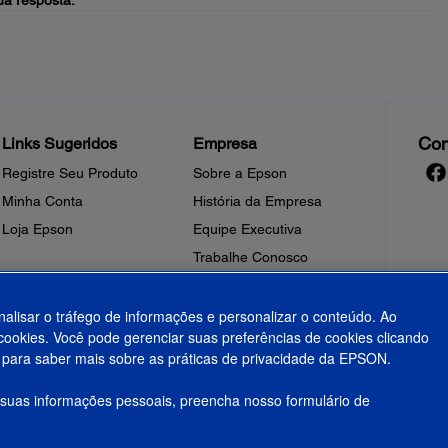
a resposta.
Con
Links Sugeridos
Empresa
Registre Seu Produto
Sobre a Epson
Minha Conta
História da Empresa
Loja Epson
Equipe Executiva
Trabalhe Conosco
Sala de Imprensa
Fale Conosco
nalisar o tráfego de informações e personalizar o conteúdo. Ao
ookies. Você pode gerenciar suas preferências de cookies clicando
Shakira + Epson
para saber mais sobre as práticas de privacidade da EPSON.
 suas informações pessoais, preencha nosso formulário de
olítica de Privacidade
Privacidade de Dados