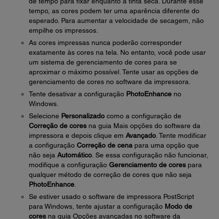
de tempo para fixar enquanto a tinta seca. Durante esse
tempo, as cores podem ter uma aparência diferente do
esperado. Para aumentar a velocidade de secagem, não
empilhe os impressos.
As cores impressas nunca poderão corresponder
exatamente às cores na tela. No entanto, você pode usar
um sistema de gerenciamento de cores para se
aproximar o máximo possível. Tente usar as opções de
gerenciamento de cores no software da impressora.
Tente desativar a configuração
PhotoEnhance
no
Windows.
Selecione
Personalizado
como a configuração de
Correção de cores
na guia Mais opções do software da
impressora e depois clique em
Avançado
. Tente modificar
a configuração
Correção de cena
para uma opção que
não seja
Automático
. Se essa configuração não funcionar,
modifique a configuração
Gerenciamento de cores
para
qualquer método de correção de cores que não seja
PhotoEnhance
.
Se estiver usado o software de impressora PostScript
para Windows, tente ajustar a configuração
Modo de
cores
na guia Opções avançadas no software da