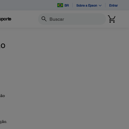
BR
Sobre a Epson
Entrar
porte
Buscar
ão
xão
ção.