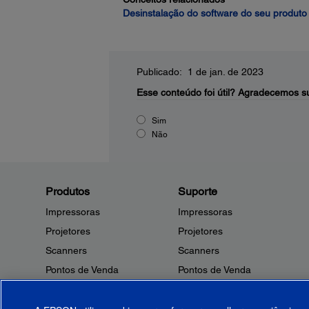
Desinstalação do software do seu produto
Publicado: 1 de jan. de 2023
Esse conteúdo foi útil?
Agradecemos su
Sim
Não
Produtos
Suporte
Impressoras
Impressoras
Projetores
Projetores
Scanners
Scanners
Pontos de Venda
Pontos de Venda
Robôs
Robôs
Microdispositivos
Outros Produtos