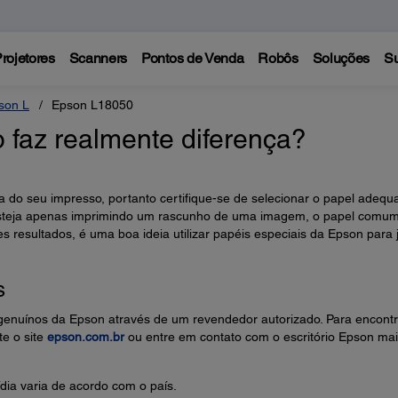
rojetores
Scanners
Pontos de Venda
Robôs
Soluções
Su
son L
Epson L18050
 faz realmente diferença?
ia do seu impresso, portanto certifique-se de selecionar o papel adequ
esteja apenas imprimindo um rascunho de uma imagem, o papel comu
 resultados, é uma boa ideia utilizar papéis especiais da Epson para 
s
genuínos da Epson através de um revendedor autorizado. Para encontr
te o site
epson.com.br
ou entre em contato com o escritório Epson ma
dia varia de acordo com o país.