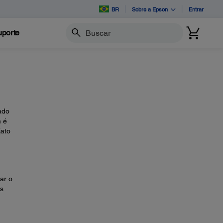
BR
Sobre a Epson
Entrar
porte
Buscar
ado
m é
jato
ar o
is