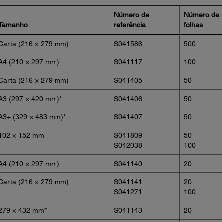
Número de
Número de
Tamanho
referência
folhas
Carta (216 × 279 mm)
S041586
500
A4 (210 × 297 mm)
S041117
100
Carta (216 × 279 mm)
S041405
50
A3 (297 × 420 mm)*
S041406
50
A3+ (329 × 483 mm)*
S041407
50
102 × 152 mm
S041809
50
S042038
100
A4 (210 × 297 mm)
S041140
20
Carta (216 × 279 mm)
S041141
20
S041271
100
279 × 432 mm*
S041143
20