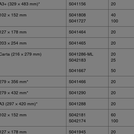
A3+ (329 × 483 mm)*
S041156
20
102 × 152 mm
S041808
40
S041727
100
127 × 178 mm
S041464
20
203 × 254 mm
S041465
20
Carta (216 × 279 mm)
S041286-ML
20
S042183
25
S041667
50
279 × 356 mm*
S041466
20
279 × 432 mm*
S041290
20
A3 (297 × 420 mm)*
S041288
20
102 × 152 mm
S042181
60
S042174
100
127 × 178 mm
S041945
20