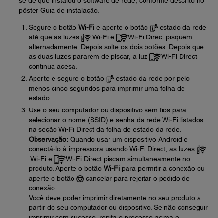
se de que instalou o software de rede, conforme descrito no
pôster Guia de instalação.
Segure o botão
Wi-Fi
e aperte o botão
estado da rede
até que as luzes
Wi-Fi e
Wi-Fi Direct pisquem
alternadamente. Depois solte os dois botões. Depois que
as duas luzes pararem de piscar, a luz
Wi-Fi Direct
continua acesa.
Aperte e segure o botão
estado da rede por pelo
menos cinco segundos para imprimir uma folha de
estado.
Use o seu computador ou dispositivo sem fios para
selecionar o nome (SSID) e senha da rede Wi-Fi listados
na seção Wi-Fi Direct da folha de estado da rede.
Observação:
Quando usar um dispositivo Android e
conectá-lo à impressora usando Wi-Fi Direct, as luzes
Wi-Fi e
Wi-Fi Direct piscam simultaneamente no
produto. Aperte o botão
Wi-Fi
para permitir a conexão ou
aperte o botão
cancelar para rejeitar o pedido de
conexão.
Você deve poder imprimir diretamente no seu produto a
partir do seu computador ou dispositivo. Se não conseguir
imprimir com sucesso, repita o processo acima e