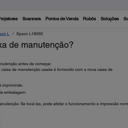
rojetores
Scanners
Pontos de Venda
Robôs
Soluções
Su
son L
Epson L18050
ixa de manutenção?
anutenção antes de começar.
 caixa de manutenção usada é fornecido com a nova caixa de
á imprimindo.
da embalagem.
anutenção. Se tocá-las, pode afetar o funcionamento e impressão nor