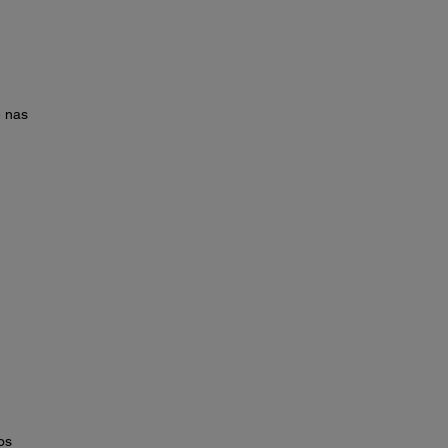
e nas
os