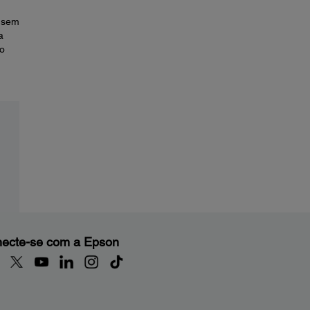
s sem
a
to
ecte-se com a Epson