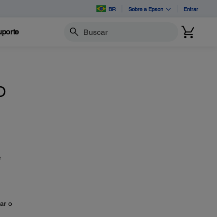
BR
Sobre a Epson
Entrar
porte
Buscar
O
e
ar o