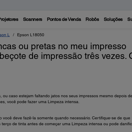
rojetores
Scanners
Pontos de Venda
Robôs
Soluções
Su
son L
Epson L18050
ancas ou pretas no meu impresso
abeçote de impressão três vezes. 
s, ou caso estejam faltando jatos nos seus impressos mesmo depois d
zes, você pode fazer uma Limpeza intensa.
to você deve fazê-la somente quando necessário. Certifique-se de que
 terço de tinta antes de começar uma Limpeza intensa ou pode danific