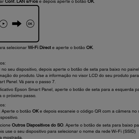
nar
Conf. LAN s/Fios
e depois aperte o botão
OK
.
para selecionar
Wi-Fi Direct
e aperte o botão
OK
.
os:
 no seu dispositivo, depois aperte o botão de seta para baixo no paine
ormação do produto. Use a informação no visor LCD do seu produto para
art Panel. Vá para o passo 7.
licativo Epson Smart Panel, aperte o botão de seta para a esquerda p
a o próximo passo.
os:
. Aperte o botão
OK
e depois escaneie o código QR com a câmera no 
spositivo.
lecione
Outros Dispositivos do SO
. Aperte o botão de seta para baixo pa
ois use o seu dispositivo para selecionar o nome da rede Wi-Fi (SSID)
ha mostrada.