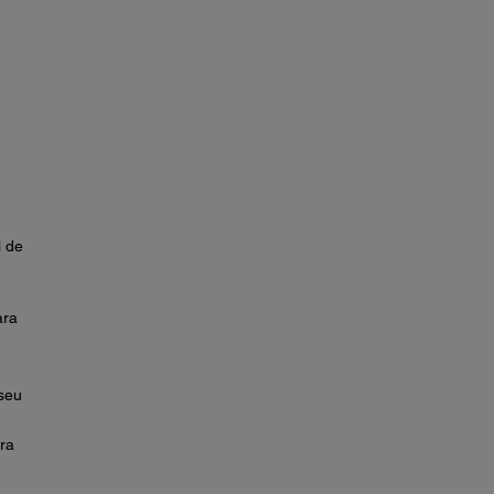
l de
ara
seu
ra