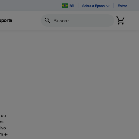
BR
Sobre a Epson
Entrar
porte
Buscar
 ou
os
ivo
um e-