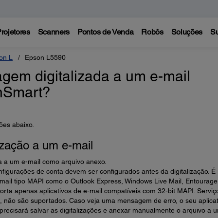
rojetores
Scanners
Pontos de Venda
Robôs
Soluções
Su
on L
Epson L5590
em digitalizada a um e-mail
nSmart?
ões abaixo.
zação a um e-mail
a a um e-mail como arquivo anexo.
nfigurações de conta devem ser configurados antes da digitalização. É
mail tipo MAPI como o Outlook Express, Windows Live Mail, Entourage
orta apenas aplicativos de e-mail compatíveis com 32-bit MAPI. Serviç
, não são suportados. Caso veja uma mensagem de erro, o seu aplicat
precisará salvar as digitalizações e anexar manualmente o arquivo a 