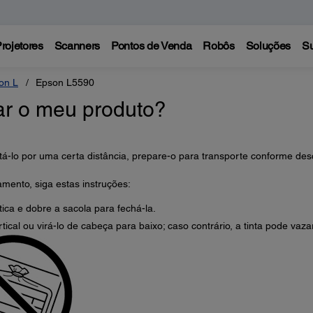
rojetores
Scanners
Pontos de Venda
Robôs
Soluções
Su
on L
Epson L5590
ar o meu produto?
tá-lo por uma certa distância, prepare-o para transporte conforme desc
mento, siga estas instruções:
ca e dobre a sacola para fechá-la.
rtical ou virá-lo de cabeça para baixo; caso contrário, a tinta pode vazar