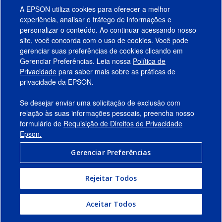
A EPSON utiliza cookies para oferecer a melhor
experiência, analisar o tráfego de informações e
personalizar o conteúdo. Ao continuar acessando nosso
site, você concorda com o uso de cookies. Você pode
gerenciar suas preferências de cookies clicando em
Gerenciar Preferências. Leia nossa
Política de
Produtos
Privacidade
para saber mais sobre as práticas de
privacidade da EPSON.
Suporte
Se desejar enviar uma solicitação de exclusão com
Links Sugeridos
relação às suas informações pessoais, preencha nosso
formulário de
Requisição de Direitos de Privacidade
Empresa
Epson.
Gerenciar Preferências
Conecte-se com a Epson
Rejeitar Todos
© 2026 Epson America, Inc.
Termos de Uso
Gerenciar Preferências
Aceitar Todos
Política de Privacidade
Privacidade de Dados