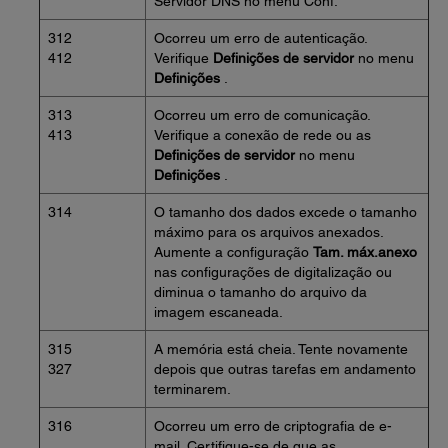
Servidor DNS no menu Conf.
312
Ocorreu um erro de autenticação.
412
Verifique
Definições de servidor
no menu
Definições
.
313
Ocorreu um erro de comunicação.
413
Verifique a conexão de rede ou as
Definições de servidor
no menu
Definições
.
314
O tamanho dos dados excede o tamanho
máximo para os arquivos anexados.
Aumente a configuração
Tam. máx.anexo
nas configurações de digitalização ou
diminua o tamanho do arquivo da
imagem escaneada.
315
A memória está cheia. Tente novamente
327
depois que outras tarefas em andamento
terminarem.
316
Ocorreu um erro de criptografia de e-
mail. Certifique-se de que as