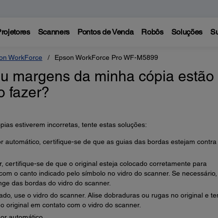
rojetores
Scanners
Pontos de Venda
Robôs
Soluções
Su
on WorkForce
Epson WorkForce Pro WF-M5899
ou margens da minha cópia estão
o fazer?
as estiverem incorretas, tente estas soluções:
r automático, certifique-se de que as guias das bordas estejam contra
r, certifique-se de que o original esteja colocado corretamente para
al com o canto indicado pelo símbolo no vidro do scanner. Se necessário,
nge das bordas do vidro do scanner.
do, use o vidro do scanner. Alise dobraduras ou rugas no original e te
 o original em contato com o vidro do scanner.
or automático.