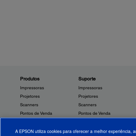
Produtos
Suporte
Impressoras
Impressoras
Projetores
Projetores
Scanners
Scanners
Pontos de Venda
Pontos de Venda
Robôs
Robôs
Microdispositivos
Outros Produtos
A EPSON utiliza cookies para oferecer a melhor experiência, a