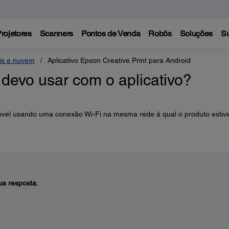
rojetores
Scanners
Pontos de Venda
Robôs
Soluções
Su
eis e nuvem
Aplicativo Epson Creative Print para Android
 devo usar com o aplicativo?
móvel usando uma conexão Wi-Fi na mesma rede à qual o produto estiv
a resposta.