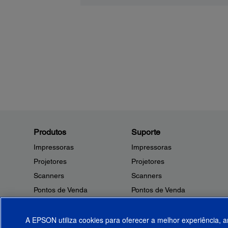
Produtos
Suporte
Impressoras
Impressoras
Projetores
Projetores
Scanners
Scanners
Pontos de Venda
Pontos de Venda
Robôs
Robôs
Microdispositivos
Outros Produtos
A EPSON utiliza cookies para oferecer a melhor experiência, a