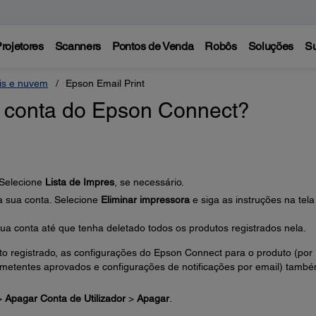
rojetores
Scanners
Pontos de Venda
Robôs
Soluções
Su
eis e nuvem
Epson Email Print
 conta do Epson Connect?
 Selecione
Lista de Impres
, se necessário.
a sua conta. Selecione
Eliminar impressora
e siga as instruções na tela
ua conta até que tenha deletado todos os produtos registrados nela.
 registrado, as configurações do Epson Connect para o produto (por
remetentes aprovados e configurações de notificações por email) tamb
>
Apagar Conta de Utilizador
>
Apagar
.