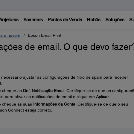
rojetores
Scanners
Pontos de Venda
Robôs
Soluções
Su
eis e nuvem
Epson Email Print
cações de email. O que devo fazer
ecessário ajustar as configurações de filtro de spam para receber
t.
 cheque as
Def. Notificação Email
. Certifique-se de que as configuraç
 para ativar as notificações de email e clique em
Aplicar
.
 cheque as suas
Informações da Conta
. Certifique-se de que o seu
son Connect esteja correto.