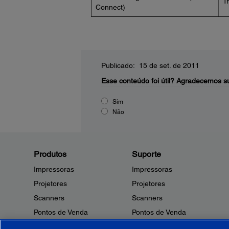
T
Connect)
Publicado: 15 de set. de 2011
Esse conteúdo foi útil?
Agradecemos su
Sim
Não
Produtos
Suporte
Impressoras
Impressoras
Projetores
Projetores
Scanners
Scanners
Pontos de Venda
Pontos de Venda
Robôs
Robôs