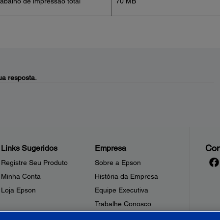
rabalho de impressão total
70 MB
a resposta.
Con
Links Sugeridos
Empresa
Registre Seu Produto
Sobre a Epson
Minha Conta
História da Empresa
Loja Epson
Equipe Executiva
Trabalhe Conosco
Sala de Imprensa