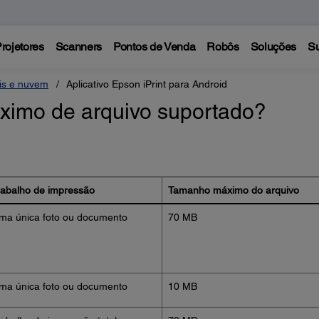
rojetores
Scanners
Pontos de Venda
Robôs
Soluções
Su
eis e nuvem
Aplicativo Epson iPrint para Android
ximo de arquivo suportado?
rabalho de impressão
Tamanho máximo do arquivo
ma única foto ou documento
70 MB
ma única foto ou documento
10 MB