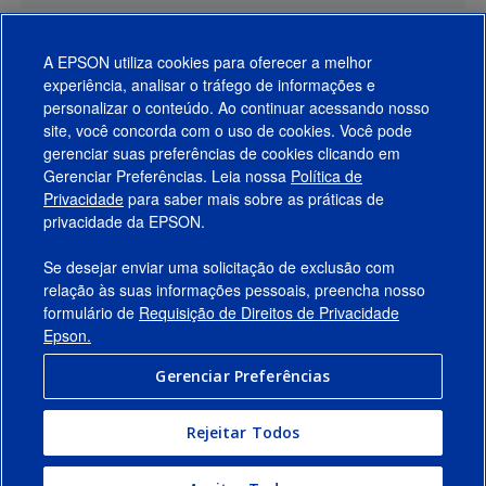
A EPSON utiliza cookies para oferecer a melhor
experiência, analisar o tráfego de informações e
personalizar o conteúdo. Ao continuar acessando nosso
site, você concorda com o uso de cookies. Você pode
gerenciar suas preferências de cookies clicando em
Gerenciar Preferências. Leia nossa
Política de
Produtos
Privacidade
para saber mais sobre as práticas de
privacidade da EPSON.
Suporte
Se desejar enviar uma solicitação de exclusão com
Links Sugeridos
relação às suas informações pessoais, preencha nosso
formulário de
Requisição de Direitos de Privacidade
Empresa
Epson.
Gerenciar Preferências
Conecte-se com a Epson
Rejeitar Todos
© 2026 Epson America, Inc.
Termos de Uso
Gerenciar Preferências