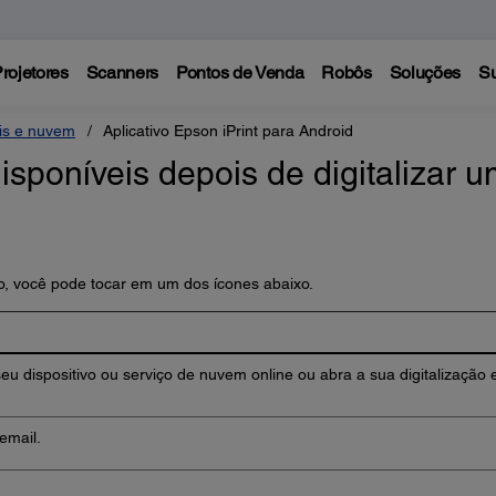
rojetores
Scanners
Pontos de Venda
Robôs
Soluções
Su
eis e nuvem
Aplicativo Epson iPrint para Android
sponíveis depois de digitalizar 
o, você pode tocar em um dos ícones abaixo.
seu dispositivo ou serviço de nuvem online ou abra a sua digitalização
email.