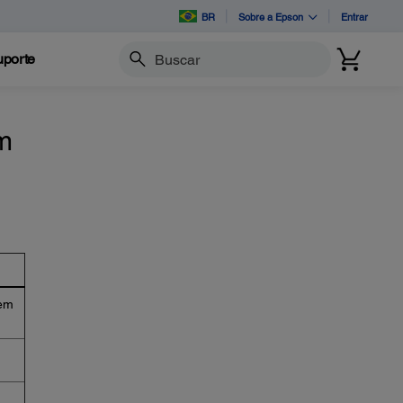
BR
Sobre a Epson
Entrar
porte
Buscar
um
 em