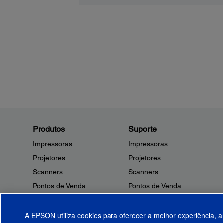
Produtos
Suporte
Impressoras
Impressoras
Projetores
Projetores
Scanners
Scanners
Pontos de Venda
Pontos de Venda
Robôs
Robôs
Microdispositivos
Outros Produtos
A EPSON utiliza cookies para oferecer a melhor experiência, a