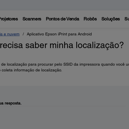
rojetores
Scanners
Pontos de Venda
Robôs
Soluções
Su
eis e nuvem
Aplicativo Epson iPrint para Android
precisa saber minha localização?
s de localização para procurar pelo SSID da impressora quando você u
 coleta informação de localização.
a resposta.