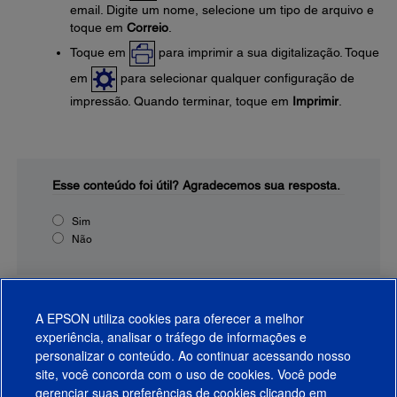
email. Digite um nome, selecione um tipo de arquivo e
toque em
Correio
.
Toque em
para imprimir a sua digitalização. Toque
em
para selecionar qualquer configuração de
impressão. Quando terminar, toque em
Imprimir
.
Esse conteúdo foi útil?
Agradecemos sua resposta.
Sim
Não
A EPSON utiliza cookies para oferecer a melhor
experiência, analisar o tráfego de informações e
personalizar o conteúdo. Ao continuar acessando nosso
site, você concorda com o uso de cookies. Você pode
gerenciar suas preferências de cookies clicando em