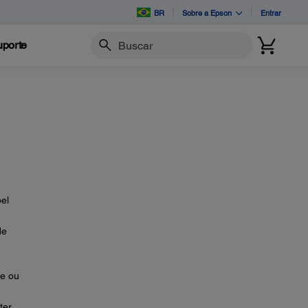
BR
Sobre a Epson
Entrar
porte
Buscar
pel
de
te ou
ter