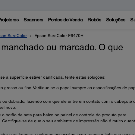
rojetores
Scanners
Pontos de Venda
Robôs
Soluções
Su
son SureColor
Epson SureColor F9470H
 manchado ou marcado. O que
 a superfície estiver danificada, tente estas soluções:
o grosso ou fino. Verifique se o papel cumpre as especificações de pa
o ou dobrado, fazendo com que ele entre em contato com o cabeçote 
pel novo.
e o botão de seta para baixo no painel de controle do produto para
a. Certifique-se de que o seu ambiente de impressão não é muito quen
ador e as tampas, conforme necessário, para remover tinta que possa 