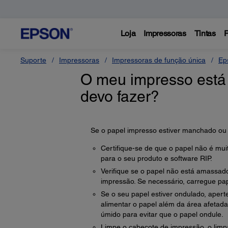
Loja
Impressoras
Tintas
P
Suporte
Impressoras
Impressoras de função única
Ep
O meu impresso está
devo fazer?
Se o papel impresso estiver manchado ou se
Certifique-se de que o papel não é muit
para o seu produto e software RIP.
Verifique se o papel não está amassad
impressão. Se necessário, carregue pa
Se o seu papel estiver ondulado, apert
alimentar o papel além da área afetad
úmido para evitar que o papel ondule.
Limpe o cabeçote de impressão, o limp