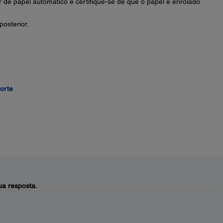
r de papel automático e certifique-se de que o papel é enrolado
osterior.
orte
a resposta.