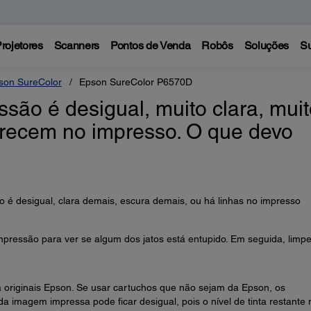
rojetores
Scanners
Pontos de Venda
Robôs
Soluções
Su
son SureColor
Epson SureColor P6570D
são é desigual, muito clara, mui
arecem no impresso. O que devo
 é desigual, clara demais, escura demais, ou há linhas no impresso
mpressão para ver se algum dos jatos está entupido. Em seguida, limpe
ta originais Epson. Se usar cartuchos que não sejam da Epson, os
a imagem impressa pode ficar desigual, pois o nível de tinta restante