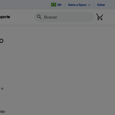
BR
Sobre a Epson
Entrar
porte
Buscar
to
 o
 não