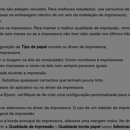
inta não estejam vencidos. Para melhores resultados, use cartuchos de
ressa na embalagem (dentro de um ano da instalação da impressora).
s.
-los na impressora. Para manter a melhor qualidade de impressão, rem
da seis meses ou se a impressora não tiver sido usada nos últimos trê
figuração de
Tipo de papel
correta no driver da impressora,
impressora.
 a imagem na tela do computador. Como monitores e impressoras
es impressas e cores na tela nem sempre parecem iguais.
ada durante a impressão.
CD. Substitua quaisquer cartuchos que tenham pouca tinta.
ware do aplicativo ou no driver da impressora.
a Epson, certifique-se de criar uma configuração personalizada para o
 que selecionou no driver da impressora. O uso de um método de impr
geral da impressão.
mo à borda principal do impressora, adicione uma margem maior. No dr
nir a
Qualidade de impressão
>
Qualidade borda papel
como
Adicionar