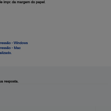
de impr. da margem do papel
.
pressão - Windows
pressão - Mac
alizado.
a resposta.