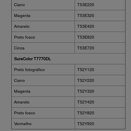
Ciano
T53E220
Magenta
T53E320
Amarelo
T53E420
Preto fosco
T53E820
Cinza
T53E720
SureColor T7770DL
Preto fotográfico
T52Y120
Ciano
T52Y220
Magenta
T52Y320
Amarelo
T52Y420
Preto fosco
T52Y820
Vermelho
T52Y920