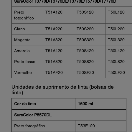
SureColor T3770D/T3770DE/T3770E/T5770D/T7770D
Preto
T51A120
T50S120
T50L120
fotográfico
Ciano
T51A220
T50S220
T50L220
Magenta
T51A320
T50S320
T50L320
Amarelo
T51A420
T50S420
T50L420
Preto fosco
T51A820
T50S820
T50L820
Vermelho
T51AF20
T50SF20
T50LF20
Unidades de suprimento de tinta (bolsas de
tinta)
Cor da tinta
1600 ml
SureColor P8570DL
Preto fotográfico
T53E120