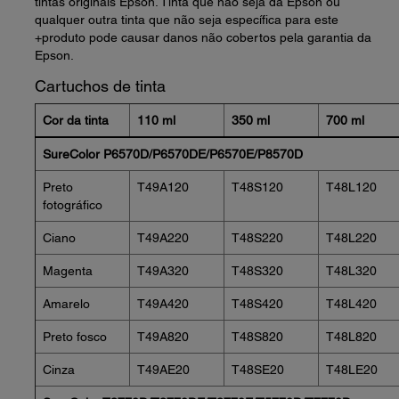
tintas originais Epson. Tinta que não seja da Epson ou
qualquer outra tinta que não seja específica para este
+produto pode causar danos não cobertos pela garantia da
Epson.
Cartuchos de tinta
Cor da tinta
110 ml
350 ml
700 ml
SureColor P6570D/P6570DE/P6570E/P8570D
Preto
T49A120
T48S120
T48L120
fotográfico
Ciano
T49A220
T48S220
T48L220
Magenta
T49A320
T48S320
T48L320
Amarelo
T49A420
T48S420
T48L420
Preto fosco
T49A820
T48S820
T48L820
Cinza
T49AE20
T48SE20
T48LE20