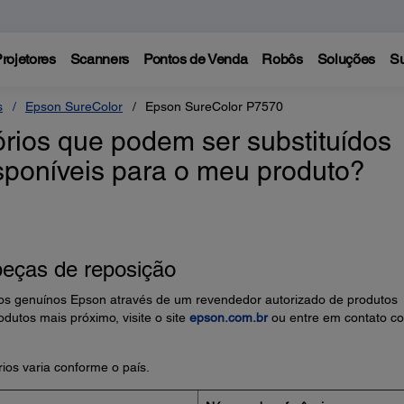
rojetores
Scanners
Pontos de Venda
Robôs
Soluções
Su
s
Epson SureColor
Epson SureColor P7570
rios que podem ser substituídos
isponíveis para o meu produto?
peças de reposição
ios genuínos Epson através de um revendedor autorizado de produtos
dutos mais próximo, visite o site
epson.com.br
ou entre em contato c
ios varia conforme o país.