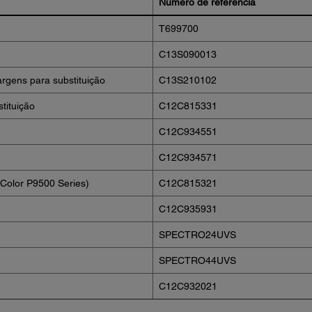
Número de referência
T699700
C13S090013
rgens para substituição
C13S210102
tituição
C12C815331
C12C934551
C12C934571
Color P9500 Series)
C12C815321
C12C935931
SPECTRO24UVS
SPECTRO44UVS
C12C932021