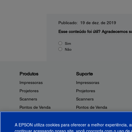
Publicado: 19 de dez. de 2019
Esse conteúdo foi útil?
Agradecemos su
Sim
Não
Produtos
Suporte
Impressoras
Impressoras
Projetores
Projetores
Scanners
Scanners
Pontos de Venda
Pontos de Venda
Robôs
Robôs
Microdispositivos
Outros Produtos
A EPSON utiliza cookies para oferecer a melhor experiência, a
continuar acessando nosso site, você concorda com o uso de c