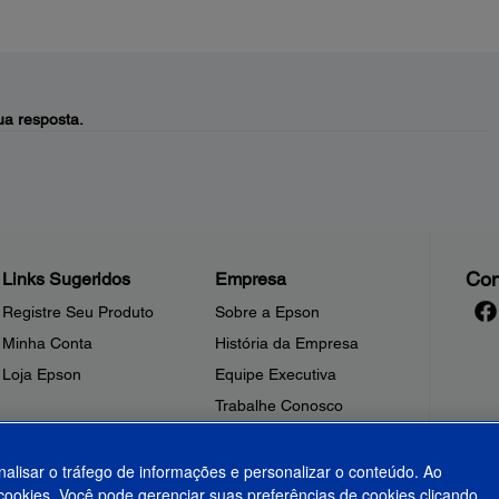
a resposta.
Con
Links Sugeridos
Empresa
Registre Seu Produto
Sobre a Epson
Minha Conta
História da Empresa
Loja Epson
Equipe Executiva
Trabalhe Conosco
Sala de Imprensa
Fale Conosco
nalisar o tráfego de informações e personalizar o conteúdo. Ao
ookies. Você pode gerenciar suas preferências de cookies clicando