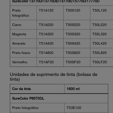
SureColor T3770D/T3770DE/T3770E/T5770D/T7770D
Preto
T51A120
T50S120
T50L120
fotográfico
Ciano
T51A220
T50S220
T50L220
Magenta
T51A320
T50S320
T50L320
Amarelo
T51A420
T50S420
T50L420
Preto fosco
T51A820
T50S820
T50L820
Vermelho
T51AF20
T50SF20
T50LF20
Unidades de suprimento de tinta (bolsas de
tinta)
Cor da tinta
1600 ml
SureColor P8570DL
Preto fotográfico
T53E120