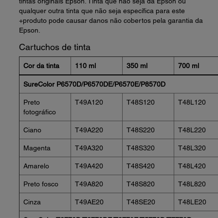
tintas originais Epson. Tinta que não seja da Epson ou
qualquer outra tinta que não seja específica para este
+produto pode causar danos não cobertos pela garantia da
Epson.
Cartuchos de tinta
Cor da tinta
110 ml
350 ml
700 ml
SureColor P6570D/P6570DE/P6570E/P8570D
Preto
T49A120
T48S120
T48L120
fotográfico
Ciano
T49A220
T48S220
T48L220
Magenta
T49A320
T48S320
T48L320
Amarelo
T49A420
T48S420
T48L420
Preto fosco
T49A820
T48S820
T48L820
Cinza
T49AE20
T48SE20
T48LE20