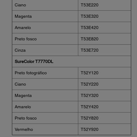
Ciano
T53E220
Magenta
T53E320
Amarelo
T53E420
Preto fosco
T53E820
Cinza
T53E720
SureColor T7770DL
Preto fotográfico
T52Y120
Ciano
T52Y220
Magenta
T52Y320
Amarelo
T52Y420
Preto fosco
T52Y820
Vermelho
T52Y920