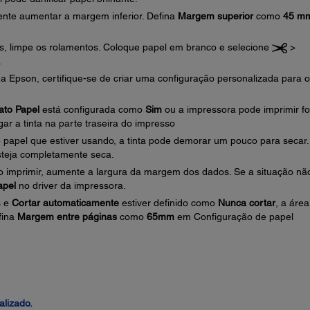
 tente aumentar a margem inferior. Defina
Margem superior
como
45 m
os, limpe os rolamentos. Coloque papel em branco e selecione
>
.
a Epson, certifique-se de criar uma configuração personalizada para o
ato Papel
está configurada como
Sim
ou a impressora pode imprimir fo
ar a tinta na parte traseira do impresso
papel que estiver usando, a tinta pode demorar um pouco para secar
esteja completamente seca.
do imprimir, aumente a largura da margem dos dados. Se a situação nã
apel
no driver da impressora.
s e
Cortar automaticamente
estiver definido como
Nunca cortar
, a área
fina
Margem entre páginas
como
65mm
em Configuração de papel
alizado.