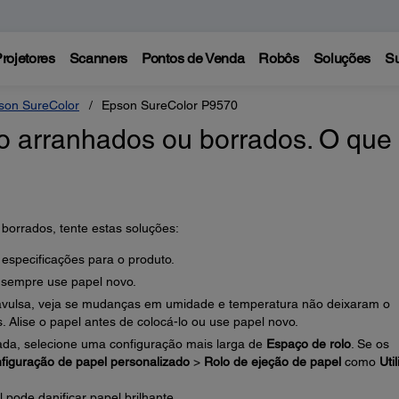
rojetores
Scanners
Pontos de Venda
Robôs
Soluções
Su
son SureColor
Epson SureColor P9570
o arranhados ou borrados. O que
borrados, tente estas soluções:
 especificações para o produto.
 sempre use papel novo.
 avulsa, veja se mudanças em umidade e temperatura não deixaram o
 Alise o papel antes de colocá-lo ou use papel novo.
hada, selecione uma configuração mais larga de
Espaço de rolo
. Se os
figuração de papel personalizado
>
Rolo de ejeção de papel
como
Util
pode danificar papel brilhante.