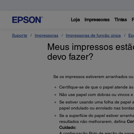
Loja
Impressoras
Tintas
P
Suporte
Impressoras
Impressoras de função única
Ep
Meus impressos estã
devo fazer?
Se os impressos estiverem arranhados ou 
Certifique-se de que o papel atende às
Não use papel com dobras ou vincos e
Se estiver usando uma folha de papel
papel ondulado ou enrolado nas bordas.
Se a superfície do papel estiver arran
resultados não melhorarem, defina
Con
Cuidado:
A configuração Rolo de ejeção de papel 