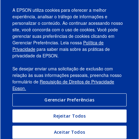
A EPSON utiliza cookies para oferecer a melhor
experiência, analisar o tráfego de informações e
personalizar o conteúdo. Ao continuar acessando nosso
site, você concorda com o uso de cookies. Você pode
gerenciar suas preferências de cookies clicando em
Gerenciar Preferências. Leia nossa
Política de
Produtos
Privacidade
para saber mais sobre as práticas de
privacidade da EPSON.
Suporte
Se desejar enviar uma solicitação de exclusão com
Links Sugeridos
relação às suas informações pessoais, preencha nosso
formulário de
Requisição de Direitos de Privacidade
Empresa
Epson.
Gerenciar Preferências
Conecte-se com a Epson
Rejeitar Todos
© 2026 Epson America, Inc.
Termos de Uso
Gerenciar Preferências
Aceitar Todos
Política de Privacidade
Privacidade de Dados