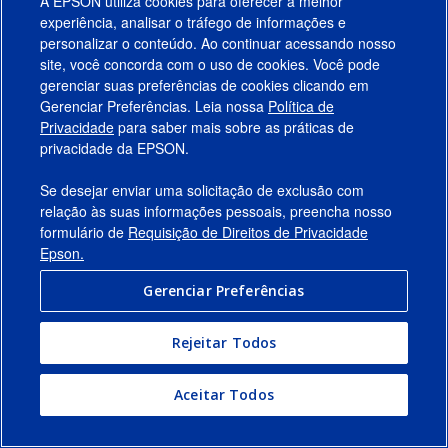
A EPSON utiliza cookies para oferecer a melhor
experiência, analisar o tráfego de informações e
personalizar o conteúdo. Ao continuar acessando nosso
site, você concorda com o uso de cookies. Você pode
gerenciar suas preferências de cookies clicando em
Gerenciar Preferências. Leia nossa
Política de
Produtos
Privacidade
para saber mais sobre as práticas de
privacidade da EPSON.
Suporte
Se desejar enviar uma solicitação de exclusão com
Links Sugeridos
relação às suas informações pessoais, preencha nosso
formulário de
Requisição de Direitos de Privacidade
Empresa
Epson.
Gerenciar Preferências
Conecte-se com a Epson
Rejeitar Todos
© 2026 Epson America, Inc.
Termos de Uso
Gerenciar Preferências
Aceitar Todos
Política de Privacidade
Privacidade de Dados