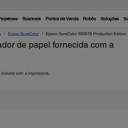
rojetores
Scanners
Pontos de Venda
Robôs
Soluções
Su
s
Epson SureColor
Epson SureColor S50670 Production Edition
ador de papel fornecida com a
 incluída com a impressora.