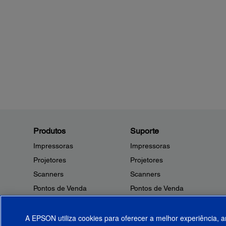
Produtos
Suporte
Impressoras
Impressoras
Projetores
Projetores
Scanners
Scanners
Pontos de Venda
Pontos de Venda
Robôs
Robôs
Microdispositivos
Outros Produtos
A EPSON utiliza cookies para oferecer a melhor experiência, a