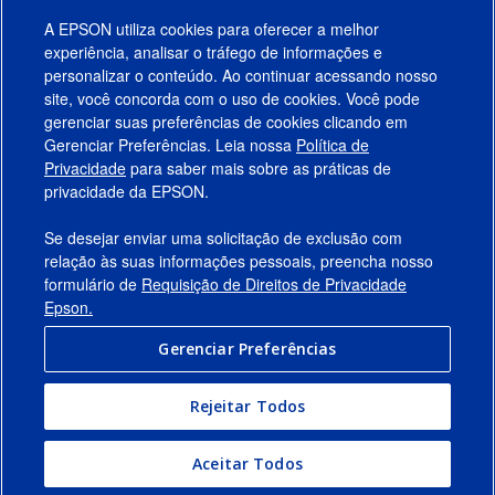
A EPSON utiliza cookies para oferecer a melhor
experiência, analisar o tráfego de informações e
personalizar o conteúdo. Ao continuar acessando nosso
site, você concorda com o uso de cookies. Você pode
gerenciar suas preferências de cookies clicando em
Gerenciar Preferências. Leia nossa
Política de
Produtos
Privacidade
para saber mais sobre as práticas de
privacidade da EPSON.
Suporte
Se desejar enviar uma solicitação de exclusão com
Links Sugeridos
relação às suas informações pessoais, preencha nosso
formulário de
Requisição de Direitos de Privacidade
Empresa
Epson.
Gerenciar Preferências
Conecte-se com a Epson
Rejeitar Todos
© 2026 Epson America, Inc.
Termos de Uso
Gerenciar Preferências
Aceitar Todos
Política de Privacidade
Privacidade de Dados