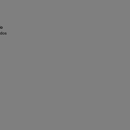
do
 dos