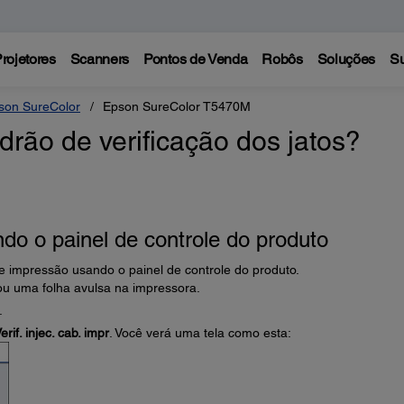
rojetores
Scanners
Pontos de Venda
Robôs
Soluções
Su
son SureColor
Epson SureColor T5470M
ão de verificação dos jatos?
ndo o painel de controle do produto
de impressão usando o painel de controle do produto.
ou uma folha avulsa na impressora.
.
erif. injec. cab. impr
. Você verá uma tela como esta: