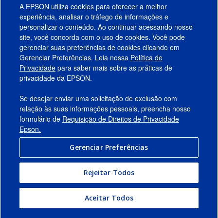
A EPSON utiliza cookies para oferecer a melhor
experiência, analisar o tráfego de informações e
personalizar o conteúdo. Ao continuar acessando nosso
site, você concorda com o uso de cookies. Você pode
gerenciar suas preferências de cookies clicando em
Gerenciar Preferências. Leia nossa
Política de
Produtos
Privacidade
para saber mais sobre as práticas de
privacidade da EPSON.
Suporte
Se desejar enviar uma solicitação de exclusão com
Links Sugeridos
relação às suas informações pessoais, preencha nosso
formulário de
Requisição de Direitos de Privacidade
Empresa
Epson.
Gerenciar Preferências
Conecte-se com a Epson
Rejeitar Todos
© 2026 Epson America, Inc.
Termos de Uso
Gerenciar Preferências
Aceitar Todos
Política de Privacidade
Privacidade de Dados