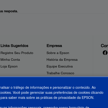
a resposta.
Con
Links Sugeridos
Empresa
Registre Seu Produto
Sobre a Epson
Minha Conta
História da Empresa
Loja Epson
Equipe Executiva
Trabalhe Conosco
Sala de Imprensa
Fale Conosco
nalisar o tráfego de informações e personalizar o conteúdo. Ao
ookies. Você pode gerenciar suas preferências de cookies clicando
Shakira + Epson
para saber mais sobre as práticas de privacidade da EPSON.
 suas informações pessoais, preencha nosso formulário de