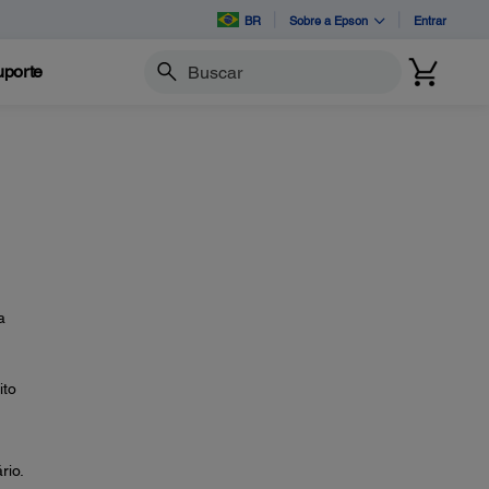
BR
Sobre a Epson
Entrar
porte
Buscar
a
ito
rio.