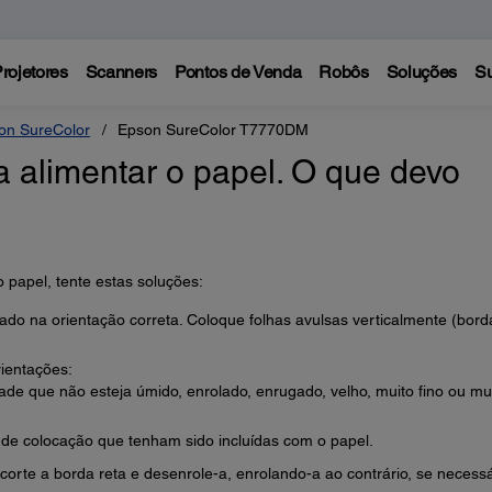
rojetores
Scanners
Pontos de Venda
Robôs
Soluções
Su
on SureColor
Epson SureColor T7770DM
 alimentar o papel. O que devo
 papel, tente estas soluções:
cado na orientação correta. Coloque folhas avulsas verticalmente (bord
rientações:
dade que não esteja úmido, enrolado, enrugado, velho, muito fino ou mu
 de colocação que tenham sido incluídas com o papel.
corte a borda reta e desenrole-a, enrolando-a ao contrário, se necessá