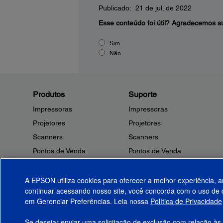
Publicado: 21 de jul. de 2022
Esse conteúdo foi útil?
Agradecemos su
Sim
Não
Produtos
Suporte
Impressoras
Impressoras
Projetores
Projetores
Scanners
Scanners
Pontos de Venda
Pontos de Venda
Robôs
Robôs
Microdispositivos
Outros Produtos
A EPSON utiliza cookies para oferecer a melhor experiência, a
continuar acessando nosso site, você concorda com o uso de c
Tintas
Notificações de Segurança
em Gerenciar Preferências. Leia nossa
Política de Privacidade
Papel
Se desejar enviar uma solicitação de exclusão com relação às