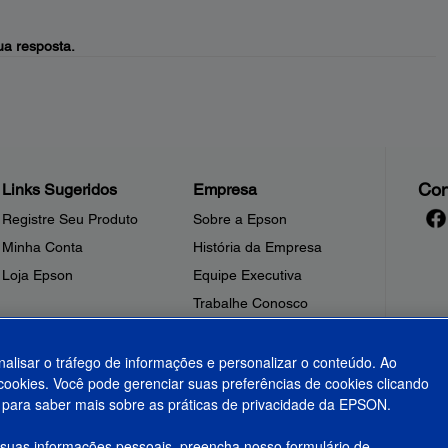
a resposta.
Con
Links Sugeridos
Empresa
Registre Seu Produto
Sobre a Epson
Minha Conta
História da Empresa
Loja Epson
Equipe Executiva
Trabalhe Conosco
Sala de Imprensa
Fale Conosco
nalisar o tráfego de informações e personalizar o conteúdo. Ao
ookies. Você pode gerenciar suas preferências de cookies clicando
Shakira + Epson
para saber mais sobre as práticas de privacidade da EPSON.
 suas informações pessoais, preencha nosso formulário de