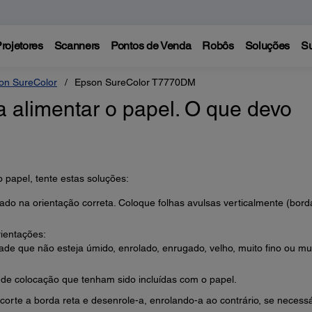
rojetores
Scanners
Pontos de Venda
Robôs
Soluções
Su
on SureColor
Epson SureColor T7770DM
 alimentar o papel. O que devo
 papel, tente estas soluções:
cado na orientação correta. Coloque folhas avulsas verticalmente (bord
rientações:
dade que não esteja úmido, enrolado, enrugado, velho, muito fino ou mu
 de colocação que tenham sido incluídas com o papel.
corte a borda reta e desenrole-a, enrolando-a ao contrário, se necessá