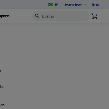
BR
Sobre a Epson
Entrar
porte
Buscar
a
ito
rio.