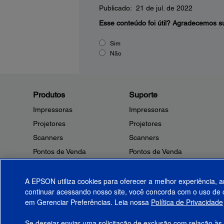
Publicado: 21 de jul. de 2022
Esse conteúdo foi útil?
Agradecemos su
Sim
Não
Produtos
Suporte
Impressoras
Impressoras
Projetores
Projetores
Scanners
Scanners
Pontos de Venda
Pontos de Venda
Robôs
Robôs
Microdispositivos
Outros Produtos
A EPSON utiliza cookies para oferecer a melhor experiência, a
continuar acessando nosso site, você concorda com o uso de c
Tintas
Notificações de Segurança
em Gerenciar Preferências. Leia nossa
Política de Privacidade
Papel
Se desejar enviar uma solicitação de exclusão com relação às