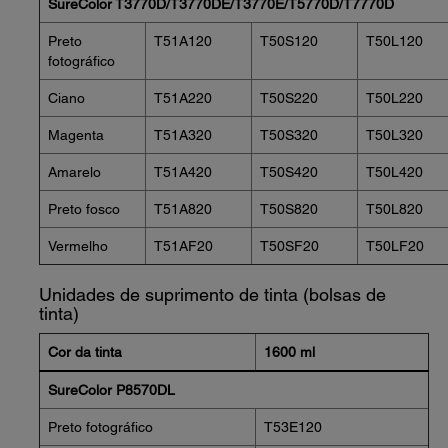
SureColor T3770D/T3770DE/T3770E/T5770D/T7770D
Preto
T51A120
T50S120
T50L120
fotográfico
Ciano
T51A220
T50S220
T50L220
Magenta
T51A320
T50S320
T50L320
Amarelo
T51A420
T50S420
T50L420
Preto fosco
T51A820
T50S820
T50L820
Vermelho
T51AF20
T50SF20
T50LF20
Unidades de suprimento de tinta (bolsas de
tinta)
Cor da tinta
1600 ml
SureColor P8570DL
Preto fotográfico
T53E120