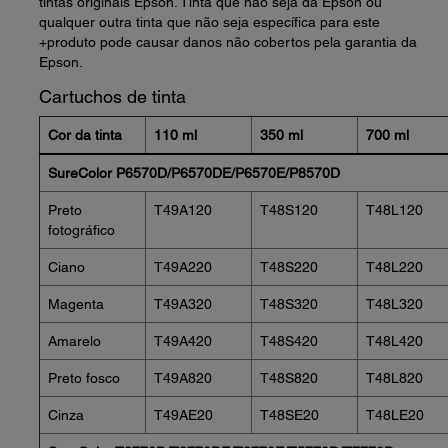
tintas originais Epson. Tinta que não seja da Epson ou
qualquer outra tinta que não seja específica para este
+produto pode causar danos não cobertos pela garantia da
Epson.
Cartuchos de tinta
Cor da tinta
110 ml
350 ml
700 ml
SureColor P6570D/P6570DE/P6570E/P8570D
Preto
T49A120
T48S120
T48L120
fotográfico
Ciano
T49A220
T48S220
T48L220
Magenta
T49A320
T48S320
T48L320
Amarelo
T49A420
T48S420
T48L420
Preto fosco
T49A820
T48S820
T48L820
Cinza
T49AE20
T48SE20
T48LE20