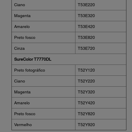
Ciano
T53E220
Magenta
T53E320
Amarelo
T53E420
Preto fosco
T53E820
Cinza
T53E720
SureColor T7770DL
Preto fotográfico
T52Y120
Ciano
T52Y220
Magenta
T52Y320
Amarelo
T52Y420
Preto fosco
T52Y820
Vermelho
T52Y920