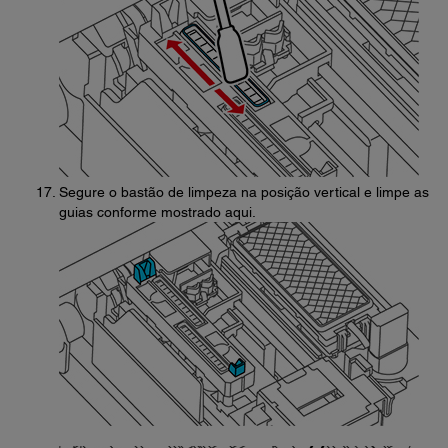
Segure o bastão de limpeza na posição vertical e limpe as
guias conforme mostrado aqui.