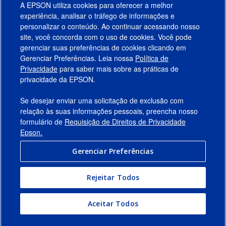
A EPSON utiliza cookies para oferecer a melhor
experiência, analisar o tráfego de informações e
personalizar o conteúdo. Ao continuar acessando nosso
site, você concorda com o uso de cookies. Você pode
gerenciar suas preferências de cookies clicando em
Gerenciar Preferências. Leia nossa
Política de
Produtos
Privacidade
para saber mais sobre as práticas de
privacidade da EPSON.
Suporte
Se desejar enviar uma solicitação de exclusão com
Links Sugeridos
relação às suas informações pessoais, preencha nosso
formulário de
Requisição de Direitos de Privacidade
Empresa
Epson.
Gerenciar Preferências
Conecte-se com a Epson
Rejeitar Todos
© 2026 Epson America, Inc.
Termos de Uso
Gerenciar Preferências
Aceitar Todos
Política de Privacidade
Privacidade de Dados