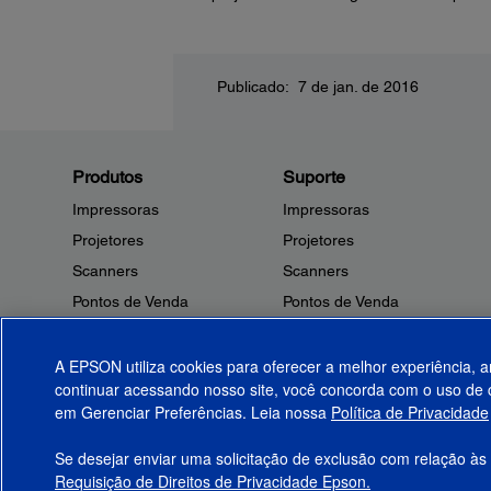
Publicado: 7 de jan. de 2016
Produtos
Suporte
Impressoras
Impressoras
Projetores
Projetores
Scanners
Scanners
Pontos de Venda
Pontos de Venda
Robôs
Robôs
Microdispositivos
Outros Produtos
A EPSON utiliza cookies para oferecer a melhor experiência, a
continuar acessando nosso site, você concorda com o uso de c
Tintas
Notificações de Segurança
em Gerenciar Preferências. Leia nossa
Política de Privacidade
Papel
Se desejar enviar uma solicitação de exclusão com relação às
Requisição de Direitos de Privacidade Epson.