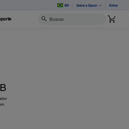
BR
Sobre a Epson
Entrar
porte
Buscar
SB
etor
 um