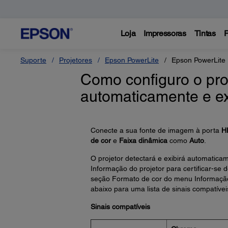
Loja
Impressoras
Tintas
P
Suporte
Projetores
Epson PowerLite
Epson PowerLit
Como configuro o proj
automaticamente e ex
Conecte a sua fonte de imagem à porta
H
de cor
e
Faixa dinâmica
como
Auto
.
O projetor detectará e exibirá automatic
Informação do projetor para certificar-se
seção Formato de cor do menu Informação
abaixo para uma lista de sinais compatívei
Sinais compatíveis