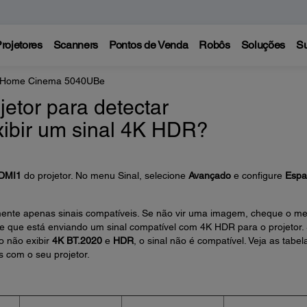
rojetores
Scanners
Pontos de Venda
Robôs
Soluções
Su
e Home Cinema 5040UBe
etor para detectar
ibir um sinal 4K HDR?
DMI1
do projetor. No menu Sinal, selecione
Avançado
e configure
Espa
amente apenas sinais compatíveis. Se não vir uma imagem, cheque o m
 de que está enviando um sinal compatível com 4K HDR para o projetor.
 não exibir
4K BT.2020
e
HDR
, o sinal não é compatível. Veja as tabel
s com o seu projetor.