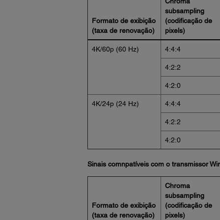
Chroma
subsampling
Formato de exibição
(codificação de
(taxa de renovação)
pixels)
4K/60p (60 Hz)
4:4:4
4:2:2
4:2:0
4K/24p (24 Hz)
4:4:4
4:2:2
4:2:0
Sinais comnpatíveis com o transmissor 
Chroma
subsampling
Formato de exibição
(codificação de
(taxa de renovação)
pixels)