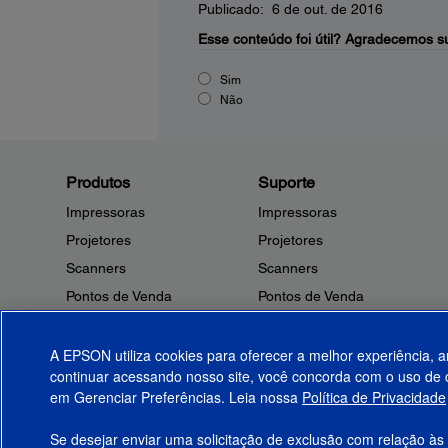
Publicado: 6 de out. de 2016
Esse conteúdo foi útil?
Agradecemos su
Sim
Não
Produtos
Suporte
Impressoras
Impressoras
Projetores
Projetores
Scanners
Scanners
Pontos de Venda
Pontos de Venda
Robôs
Robôs
Microdispositivos
Outros Produtos
A EPSON utiliza cookies para oferecer a melhor experiência, a
continuar acessando nosso site, você concorda com o uso de c
Tintas
Notificações de Segurança
em Gerenciar Preferências. Leia nossa
Política de Privacidade
Papel
Se desejar enviar uma solicitação de exclusão com relação às