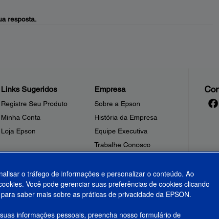
a resposta.
Con
Links Sugeridos
Empresa
Registre Seu Produto
Sobre a Epson
Minha Conta
História da Empresa
Loja Epson
Equipe Executiva
Trabalhe Conosco
Sala de Imprensa
Fale Conosco
nalisar o tráfego de informações e personalizar o conteúdo. Ao
ookies. Você pode gerenciar suas preferências de cookies clicando
Shakira + Epson
para saber mais sobre as práticas de privacidade da EPSON.
 suas informações pessoais, preencha nosso formulário de