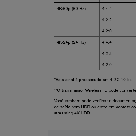
4K/60p (60 Hz)
4:4:4
4:2:2
4:2:0
4K/24p (24 Hz)
4:4:4
4:2:2
4:2:0
*Este sinal é processado em 4:2:2 10-bit.
**O transmissor WirelessHD pode converter 
Você também pode verificar a documentaç
de saída com HDR ou entre em contato com
streaming 4K HDR.