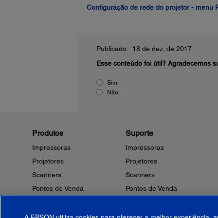
Configuração de rede do projetor - menu
Publicado: 18 de dez. de 2017
Esse conteúdo foi útil?
Agradecemos su
Sim
Não
Produtos
Suporte
Impressoras
Impressoras
Projetores
Projetores
Scanners
Scanners
Pontos de Venda
Pontos de Venda
Robôs
Robôs
Microdispositivos
Outros Produtos
A EPSON utiliza cookies para oferecer a melhor experiência, a