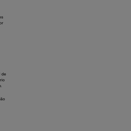
es
or
l de
rio
o.
ção