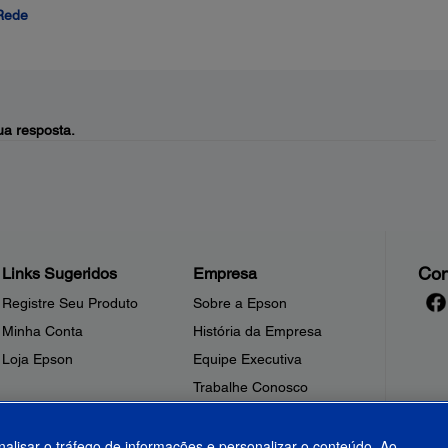
 Rede
a resposta.
Con
Links Sugeridos
Empresa
Registre Seu Produto
Sobre a Epson
Minha Conta
História da Empresa
Loja Epson
Equipe Executiva
Trabalhe Conosco
Sala de Imprensa
Fale Conosco
nalisar o tráfego de informações e personalizar o conteúdo. Ao