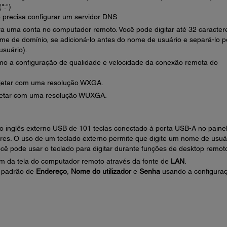
":")
precisa configurar um servidor DNS.
ra uma conta no computador remoto. Você pode digitar até 32 caracter
me de domínio, se adicioná-lo antes do nome de usuário e separá-lo p
usuário).
mo a configuração de qualidade e velocidade da conexão remota do
jetar com uma resolução WXGA.
jetar com uma resolução WUXGA.
 inglês externo USB de 101 teclas conectado à porta USB-A no paine
eres. O uso de um teclado externo permite que digite um nome de usuá
cê pode usar o teclado para digitar durante funções de desktop remot
em da tela do computador remoto através da fonte de
LAN
.
s padrão de
Endereço
,
Nome do utilizador
e
Senha
usando a configura