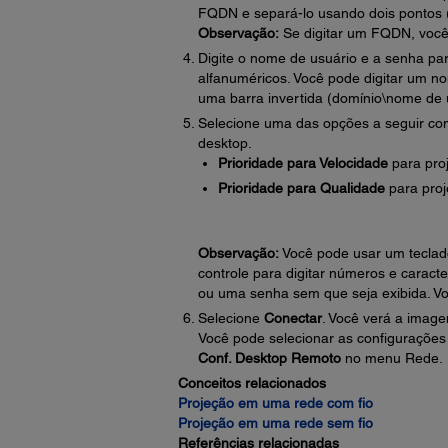
FQDN e separá-lo usando dois pontos (
Observação:
Se digitar um FQDN, você 
Digite o nome de usuário e a senha pa
alfanuméricos. Você pode digitar um no
uma barra invertida (domínio\nome de 
Selecione uma das opções a seguir co
desktop.
Prioridade para Velocidade
para pro
Prioridade para Qualidade
para pro
Observação:
Você pode usar um teclado
controle para digitar números e caract
ou uma senha sem que seja exibida. Vo
Selecione
Conectar
. Você verá a imag
Você pode selecionar as configuraçõe
Conf. Desktop Remoto
no menu Rede.
Conceitos relacionados
Projeção em uma rede com fio
Projeção em uma rede sem fio
Referências relacionadas