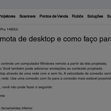
rojetores
Scanners
Pontos de Venda
Robôs
Soluções
Su
 Pro 1460Ui
mota de desktop e como faço par
controle um computador Windows remoto a partir da tela projetada,
do. Você também pode adicionar anotações ao conteúdo projetado.
op através de uma rede com e sem fio. A velocidade de conexão vari
ede. Use uma conexão com fio para a conexão mais estável possível
, você não pode fazer o seguinte:
nte
 ferramentas inferior.