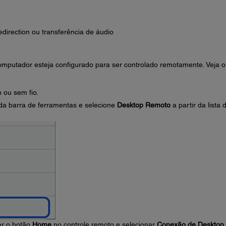
direction ou transferência de áudio
omputador esteja configurado para ser controlado remotamente. Veja o
 ou sem fio.
 da barra de ferramentas e selecione
Desktop Remoto
a partir da lista 
r o botão
Home
no controle remoto e selecionar
Conexão de Desktop