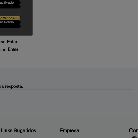
one
Enter
.
ione
Enter
.
a resposta.
Con
Links Sugeridos
Empresa