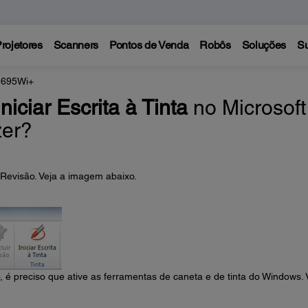
rojetores
Scanners
Pontos de Venda
Robôs
Soluções
Su
k 695Wi+
Iniciar Escrita à Tinta
no Microsoft
zer?
 Revisão. Veja a imagem abaixo.
 é preciso que ative as ferramentas de caneta e de tinta do Windows. 