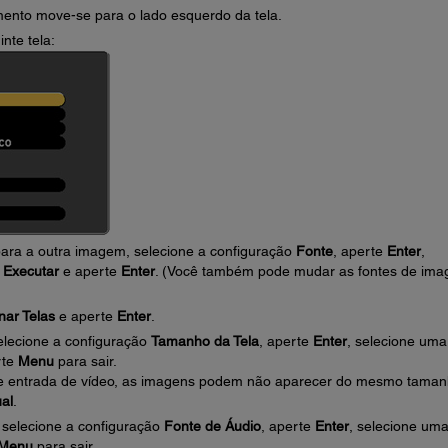
ento move-se para o lado esquerdo da tela.
inte tela:
para a outra imagem, selecione a configuração
Fonte
, aperte
Enter
,
e
Executar
e aperte
Enter
. (Você também pode mudar as fontes de ima
nar Telas
e aperte
Enter
.
lecione a configuração
Tamanho da Tela
, aperte
Enter
, selecione uma
rte
Menu
para sair.
e entrada de vídeo, as imagens podem não aparecer do mesmo taman
ual
.
, selecione a configuração
Fonte de Áudio
, aperte
Enter
, selecione um
Menu
para sair.