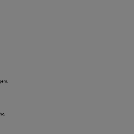
gem,
ho,
a