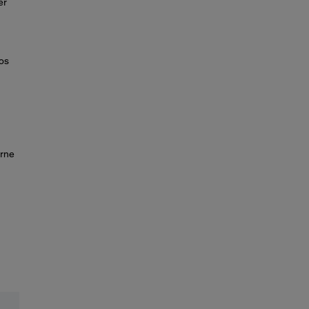
er
os
rne