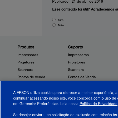
Publicado: 21 de abr. de 2016
Esse conteúdo foi útil?
Agradecemos su
Sim
Não
Produtos
Suporte
Impressoras
Impressoras
Projetores
Projetores
Scanners
Scanners
Pontos de Venda
Pontos de Venda
Robôs
Robôs
Microdispositivos
Outros Produtos
A EPSON utiliza cookies para oferecer a melhor experiência, a
continuar acessando nosso site, você concorda com o uso de c
Tintas
Notificações de Segurança
em Gerenciar Preferências. Leia nossa
Política de Privacidade
Papel
Se desejar enviar uma solicitação de exclusão com relação às