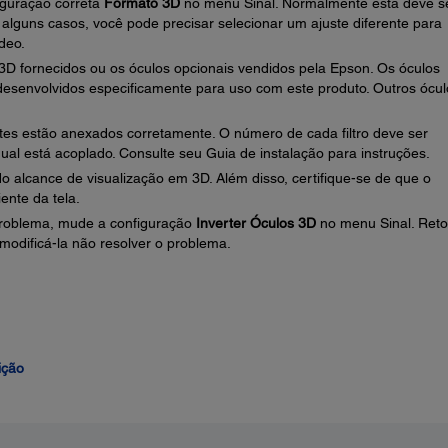
figuração correta
Formato 3D
no menu Sinal. Normalmente esta deve s
alguns casos, você pode precisar selecionar um ajuste diferente para
deo.
a 3D fornecidos ou os óculos opcionais vendidos pela Epson. Os óculos
desenvolvidos especificamente para uso com este produto. Outros ócul
antes estão anexados corretamente. O número de cada filtro deve ser
ual está acoplado. Consulte seu Guia de instalação para instruções.
do alcance de visualização em 3D. Além disso, certifique-se de que o
ente da tela.
problema, mude a configuração
Inverter Óculos 3D
no menu Sinal. Reto
 modificá-la não resolver o problema.
ição