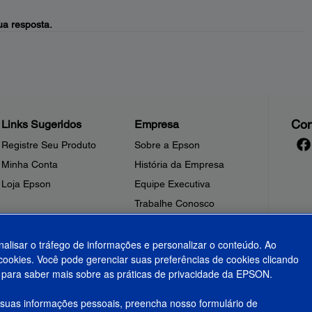
a resposta.
Con
Links Sugeridos
Empresa
Registre Seu Produto
Sobre a Epson
Minha Conta
História da Empresa
Loja Epson
Equipe Executiva
Trabalhe Conosco
Sala de Imprensa
Fale Conosco
nalisar o tráfego de informações e personalizar o conteúdo. Ao
ookies. Você pode gerenciar suas preferências de cookies clicando
Shakira + Epson
para saber mais sobre as práticas de privacidade da EPSON.
 suas informações pessoais, preencha nosso formulário de