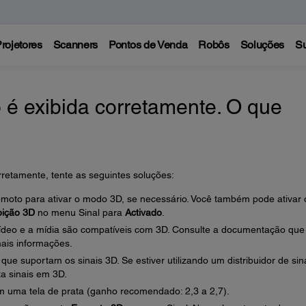
rojetores
Scanners
Pontos de Venda
Robôs
Soluções
Su
é exibida corretamente. O que
etamente, tente as seguintes soluções:
emoto para ativar o modo 3D, se necessário. Você também pode ativar 
bição 3D
no menu Sinal para
Activado
.
vídeo e a mídia são compatíveis com 3D. Consulte a documentação que
ais informações.
que suportam os sinais 3D. Se estiver utilizando um distribuidor de sina
a sinais em 3D.
em uma tela de prata (ganho recomendado: 2,3 a 2,7).