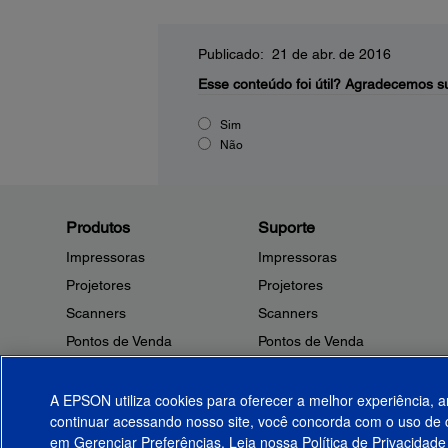
Publicado: 21 de abr. de 2016
Esse conteúdo foi útil?
Agradecemos su
Sim
Não
Produtos
Suporte
Impressoras
Impressoras
Projetores
Projetores
Scanners
Scanners
Pontos de Venda
Pontos de Venda
Robôs
Robôs
Microdispositivos
Outros Produtos
A EPSON utiliza cookies para oferecer a melhor experiência, a
continuar acessando nosso site, você concorda com o uso de c
Tintas
Notificações de Segurança
em Gerenciar Preferências. Leia nossa
Política de Privacidade