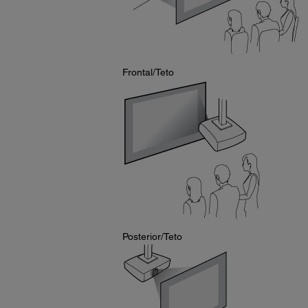
Frontal/Teto
Posterior/Teto