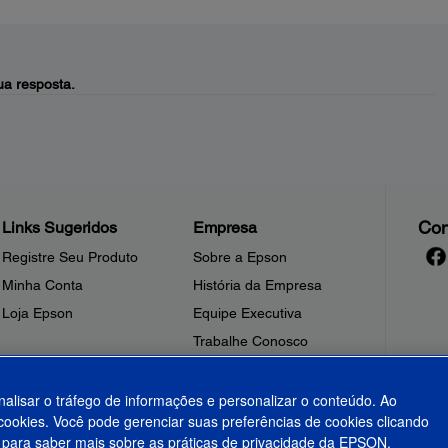
a resposta.
Con
Links Sugeridos
Empresa
Registre Seu Produto
Sobre a Epson
Minha Conta
História da Empresa
Loja Epson
Equipe Executiva
Trabalhe Conosco
Sala de Imprensa
Fale Conosco
nalisar o tráfego de informações e personalizar o conteúdo. Ao
ookies. Você pode gerenciar suas preferências de cookies clicando
Shakira + Epson
para saber mais sobre as práticas de privacidade da EPSON.