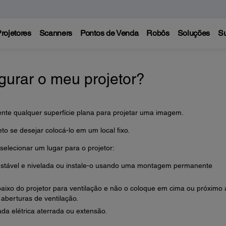
rojetores
Scanners
Pontos de Venda
Robôs
Soluções
Su
gurar o meu projetor?
ente qualquer superfície plana para projetar uma imagem.
to se desejar colocá-lo em um local fixo.
elecionar um lugar para o projetor:
 estável e nivelada ou instale-o usando uma montagem permanente
aixo do projetor para ventilação e não o coloque em cima ou próximo 
aberturas de ventilação.
da elétrica aterrada ou extensão.