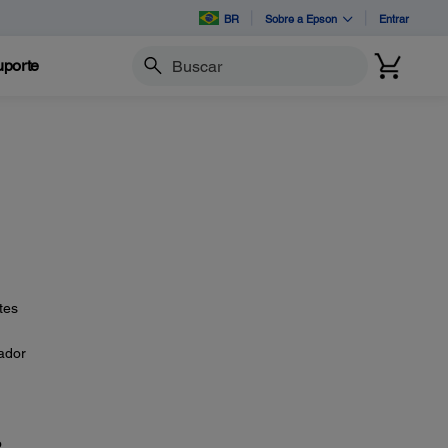
BR
Sobre a Epson
Entrar
porte
Buscar
tes
ador
o