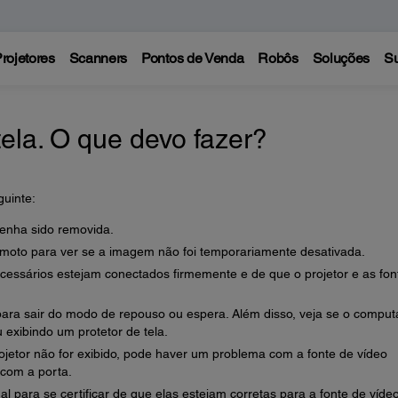
rojetores
Scanners
Pontos de Venda
Robôs
Soluções
Su
ela. O que devo fazer?
uinte:
tenha sido removida.
emoto para ver se a imagem não foi temporariamente desativada.
cessários estejam conectados firmemente e de que o projetor e as fon
para sair do modo de repouso ou espera. Além disso, veja se o comput
exibindo um protetor de tela.
ojetor não for exibido, pode haver um problema com a fonte de vídeo
com a porta.
l para se certificar de que elas estejam corretas para a fonte de víde