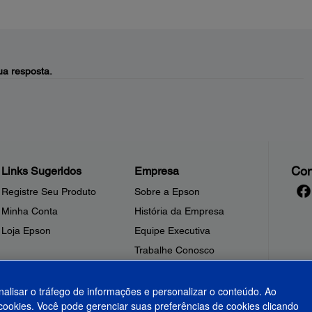
a resposta.
Con
Links Sugeridos
Empresa
Registre Seu Produto
Sobre a Epson
Minha Conta
História da Empresa
Loja Epson
Equipe Executiva
Trabalhe Conosco
Sala de Imprensa
Fale Conosco
nalisar o tráfego de informações e personalizar o conteúdo. Ao
ookies. Você pode gerenciar suas preferências de cookies clicando
Shakira + Epson