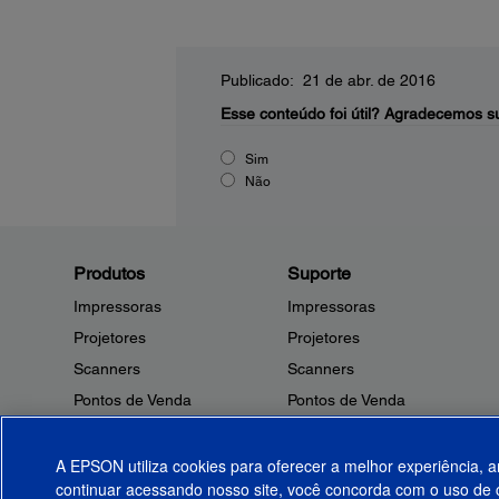
Publicado: 21 de abr. de 2016
Esse conteúdo foi útil?
Agradecemos su
Sim
Não
Produtos
Suporte
Impressoras
Impressoras
Projetores
Projetores
Scanners
Scanners
Pontos de Venda
Pontos de Venda
Robôs
Robôs
Microdispositivos
Outros Produtos
A EPSON utiliza cookies para oferecer a melhor experiência, a
continuar acessando nosso site, você concorda com o uso de c
Tintas
Notificações de Segurança