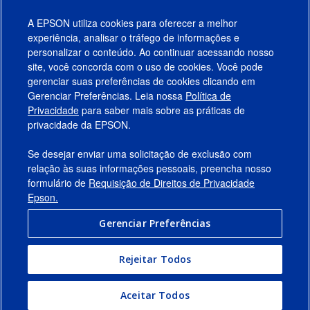
A EPSON utiliza cookies para oferecer a melhor
experiência, analisar o tráfego de informações e
personalizar o conteúdo. Ao continuar acessando nosso
site, você concorda com o uso de cookies. Você pode
gerenciar suas preferências de cookies clicando em
Gerenciar Preferências. Leia nossa
Política de
Produtos
Privacidade
para saber mais sobre as práticas de
privacidade da EPSON.
Suporte
Se desejar enviar uma solicitação de exclusão com
Links Sugeridos
relação às suas informações pessoais, preencha nosso
formulário de
Requisição de Direitos de Privacidade
Empresa
Epson.
Gerenciar Preferências
Conecte-se com a Epson
Rejeitar Todos
© 2026 Epson America, Inc.
Termos de Uso
Gerenciar Preferências
Aceitar Todos
Política de Privacidade
Privacidade de Dados